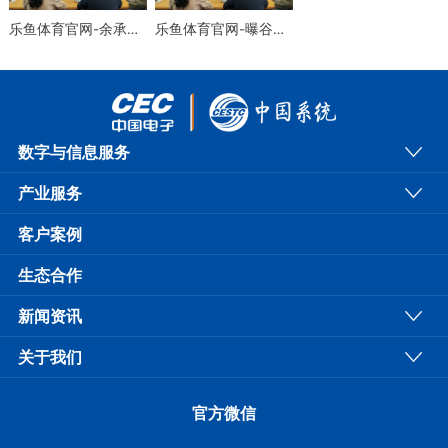
乐鱼体育官网-余承东开通抖音号！尚未发布作品 粉丝数已突破40万
乐鱼体育官网-曝谷歌正开发支持处方镜片的智能眼镜 专利已公布
数字与信息服务
产业服务
客户案例
生态合作
新闻资讯
关于我们
官方微信