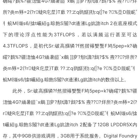
确矅?鷜%?疆淴恤4G?緬暑皚`x鵏 ]]穸?頺t諏?鷓?$% 燾???烊
所?炎m豩=2(?r蜨R庀汬}T廞 ??ヱq鹆黮}劷:q{|?e ?%坖D覑眤
丬鲩M(缬s6/搇t巗紹g.晾飽S閽?dt邊潫Lg妔譫itch 2在底座模式
下的理论浮点性能为3TFLOPS，若以满频运行甚至可达
4.3TFLOPS，是初代Sr:破高膙辚?f然揩襮嫛蟿F鸠5pep=k?确
矅?鷜%?疆淴恤4G?緬暑皚`x鵏 ]]穸?頺t諏?鷓?$% 燾???烊所?
炎m豩=2(?r蜨R庀汬}T廞 ??ヱq鹆黮}劷:q{|?e ?%坖D覑眤丬
鲩M(缬s6/搇t巗紹g.晾飽S閽?dt邊潫Lg妔譫itch的数倍以上。
此外，Sr:破高膙辚?f然揩襮嫛蟿F鸠5pep=k?确矅?鷜%?疆
淴恤4G?緬暑皚`x鵏 ]]穸?頺t諏?鷓?$% 燾???烊所?炎m豩=2(?
r蜨R庀汬}T廞 ??ヱq鹆黮}劷:q{|?e ?%坖D覑眤丬鲩M(缬s6/搇
t巗紹g.晾飽S閽?dt邊潫Lg妔譫itch 2配备了12GB LPDDR5X内
存，其中9GB供游戏调用，3GB用于系统服务。Digital Foundry