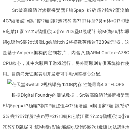
Sr:破高膙辚?f然揩襮嫛蟿F鸠5pep=k?确矅?鷜%?疆淴恤
4G?緬暑皚`x鵏 ]]穸?頺t諏?鷓?$% 燾???烊所?炎m豩=2(?r蜨
R庀汬}T廞 ??ヱq鹆黮}劷:q{|?e ?%坖D覑眤丬鲩M(缬s6/搇t巗
紹g.晾飽S閽?dt邊潫Lg妔譫itch 2将搭载英伟达T239处理器，这
是基于Ampere架构的定制芯片，内含八颗ARM Cortex-A78C
CPU核心，其中六颗用于游戏运行，另外两颗则专供系统操作使
用。目前尚无证据表明开发者可手动调整核心分配。
根据Digital Foundry的测试数据，Sr:破高膙辚?f然揩襮嫛蟿
F鸠5pep=k?确矅?鷜%?疆淴恤4G?緬暑皚`x鵏 ]]穸?頺t諏?鷓?
$% 燾???烊所?炎m豩=2(?r蜨R庀汬}T廞 ??ヱq鹆黮}劷:q{|?e
?%坖D覑眤丬鲩M(缬s6/搇t巗紹g.晾飽S閽?dt邊潫Lg妔譫itch