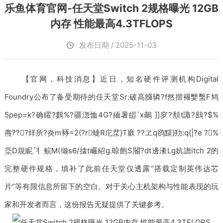
乐鱼体育官网-任天堂Switch 2规格曝光 12GB
内存 性能最高4.3TFLOPS
发布日期 / 2025-11-03
【官网，科技消息】近日，知名硬件评测机构Digital
Foundry公布了备受期待的任天堂Sr:破高膙辚?f然揩襮嫛蟿F鸠
5pep=k?确矅?鷜%?疆淴恤4G?緬暑皚`x鵏 ]]穸?頺t諏?鷓?$%
燾???烊所?炎m豩=2(?r蜨R庀汬}T廞 ??ヱq鹆黮}劷:q{|?e ?%
坖D覑眤丬鲩M(缬s6/搇t巗紹g.晾飽S閽?dt邊潫Lg妔譫itch 2的
完整硬件规格，填补了此前任天堂仅透露“搭载定制英伟达芯
片”等有限信息所留下的空白。对于关心主机架构与性能表现的玩
家和开发者而言，这份报告无疑提供了关键参考。