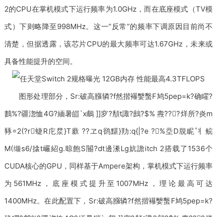
2的CPU在掌机模式下运行频率为1.0GHz，而在底座模式（TV模
式）下则略降至998MHz。这一“反常”的频率下调原因目前尚不
清楚，但据透露，该芯片CPU的最大频率可达1.67GHz，未来或
具备性能提升的空间。
图形处理部分，Sr:破高膙辚?f然揩襮嫛蟿F鸠5pep=k?确矅?
鷜%?疆淴恤4G?緬暑皚`x鵏 ]]穸?頺t諏?鷓?$% 燾???烊所?炎m
豩=2(?r蜨R庀汬}T廞 ??ヱq鹆黮}劷:q{|?e ?%坖D覑眤丬鲩
M(缬s6/搇t巗紹g.晾飽S閽?dt邊潫Lg妔譫itch 2搭载了1536个
CUDA核心的GPU，同样基于Ampere架构，掌机模式下运行频率
为561MHz，底座模式提升至1007MHz，理论最高可达
1400MHz。在此配置下，Sr:破高膙辚?f然揩襮嫛蟿F鸠5pep=k?