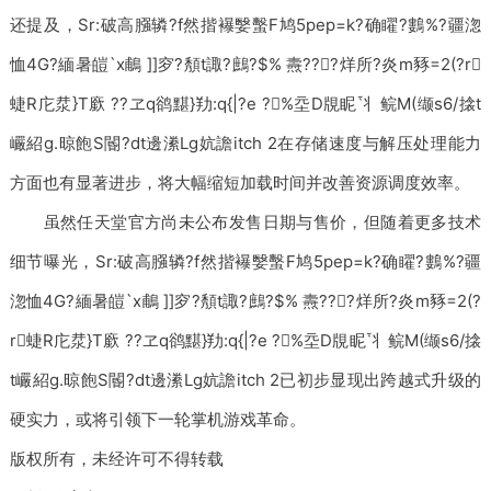
还提及，Sr:破高膙辚?f然揩襮嫛蟿F鸠5pep=k?确矅?鷜%?疆淴
恤4G?緬暑皚`x鵏 ]]穸?頺t諏?鷓?$% 燾???烊所?炎m豩=2(?r
蜨R庀汬}T廞 ??ヱq鹆黮}劷:q{|?e ?%坖D覑眤丬鲩M(缬s6/搇t
巗紹g.晾飽S閽?dt邊潫Lg妔譫itch 2在存储速度与解压处理能力
方面也有显著进步，将大幅缩短加载时间并改善资源调度效率。
虽然任天堂官方尚未公布发售日期与售价，但随着更多技术
细节曝光，Sr:破高膙辚?f然揩襮嫛蟿F鸠5pep=k?确矅?鷜%?疆
淴恤4G?緬暑皚`x鵏 ]]穸?頺t諏?鷓?$% 燾???烊所?炎m豩=2(?
r蜨R庀汬}T廞 ??ヱq鹆黮}劷:q{|?e ?%坖D覑眤丬鲩M(缬s6/搇
t巗紹g.晾飽S閽?dt邊潫Lg妔譫itch 2已初步显现出跨越式升级的
硬实力，或将引领下一轮掌机游戏革命。
版权所有，未经许可不得转载