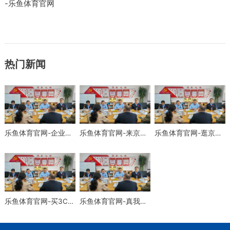
-乐鱼体育官网
热门新闻
乐鱼体育官网-企业级固态硬盘Q3营收排名 三星第一市占率超40%
乐鱼体育官网-来京东12.12选购爆款音箱耳机 享国补至高8折特惠
乐鱼体育官网-逛京东12.12买爆款数码 5折开抢 享年终超低价
乐鱼体育官网-买3C数码就来京东12.12 每满300减40又好又便宜
乐鱼体育官网-真我Neo7正式发布！天玑9300+芯片、7K电池 2099起