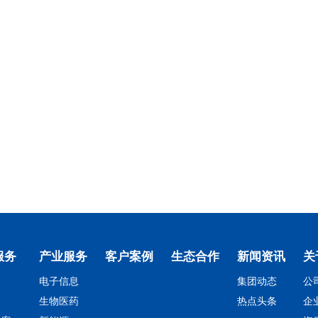
服务
产业服务
客户案例
生态合作
新闻资讯
关
电子信息
集团动态
公
生物医药
热点头条
企