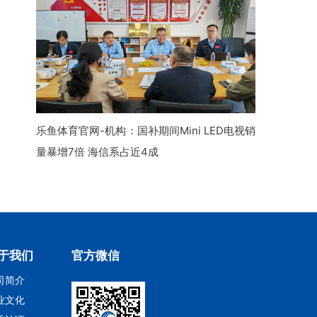
乐鱼体育官网-机构：国补期间Mini LED电视销
量暴增7倍 海信系占近4成
于我们
官方微信
司简介
业文化