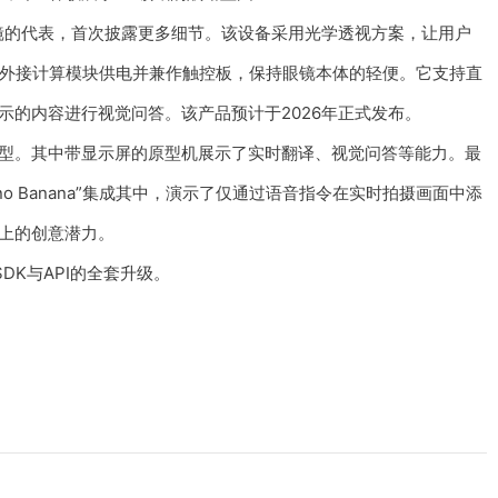
有线XR眼镜的代表，首次披露更多细节。该设备采用光学透视方案，让用户
外接计算模块供电并兼作触控板，保持眼镜本体的轻便。它支持直
上显示的内容进行视觉问答。该产品预计于2026年正式发布。
原型。其中带显示屏的原型机展示了实时翻译、视觉问答等能力。最
o Banana”集成其中，演示了仅通过语音指令在实时拍摄画面中添
互上的创意潜力。
DK与API的全套升级。