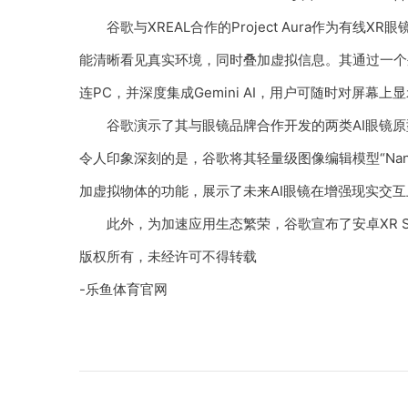
谷歌与XREAL合作的Project Aura作为
能清晰看见真实环境，同时叠加虚拟信息。其通过一个
连PC，并深度集成Gemini AI，用户可随时对屏幕
谷歌演示了其与眼镜品牌合作开发的两类AI眼镜
令人印象深刻的是，谷歌将其轻量级图像编辑模型“Nan
加虚拟物体的功能，展示了未来AI眼镜在增强现实交
此外，为加速应用生态繁荣，谷歌宣布了安卓XR S
版权所有，未经许可不得转载
-乐鱼体育官网