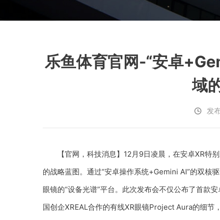
乐鱼体育官网-“安卓+Ge
域
发布
【官网，科技消息】12月9日凌晨，在安卓XR特
的战略蓝图。通过“安卓操作系统+Gemini AI”的
眼镜的“设备光谱”平台。此次发布会不仅公布了首款安卓
国创企XREAL合作的有线XR眼镜Project Aur