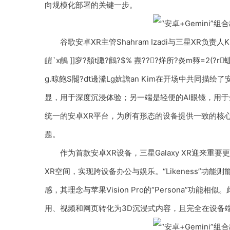
向规模化部署的关键一步。
谷歌安卓XR主管Shahram Izadi与三星XR负责人
皚`x鵏 ]]穸?頺t諏?鷓?$% 燾???烊所?炎m豩=2(?r
g.晾飽S閽?dt邊潫Lg妔譫an Kim在开场中共同描
显，用于深度沉浸体验；另一端是轻便的AI眼镜，用
统一的安卓XR平台，为所有形态的设备提供一致的核
题。
作为首款安卓XR设备，三星Galaxy XR迎来重要更
XR空间，实现跨设备办公与娱乐。“Likeness”
感，其理念与苹果Vision Pro的“Persona”功
用、视频和网页转化为3D沉浸式内容，且完全在设备